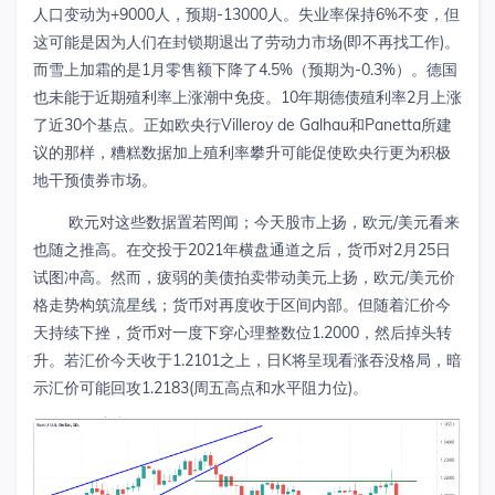
人口变动为+9000人，预期-13000人。失业率保持6%不变，但
这可能是因为人们在封锁期退出了劳动力市场(即不再找工作)。
而雪上加霜的是1月零售额下降了4.5%（预期为-0.3%）。德国
也未能于近期殖利率上涨潮中免疫。10年期德债殖利率2月上涨
了近30个基点。正如欧央行Villeroy de Galhau和Panetta所建
议的那样，糟糕数据加上殖利率攀升可能促使欧央行更为积极
地干预债券市场。
欧元对这些数据置若罔闻；今天股市上扬，欧元/美元看来
也随之推高。在交投于2021年横盘通道之后，货币对2月25日
试图冲高。然而，疲弱的美债拍卖带动美元上扬，欧元/美元价
格走势构筑流星线；货币对再度收于区间内部。但随着汇价今
天持续下挫，货币对一度下穿心理整数位1.2000，然后掉头转
升。若汇价今天收于1.2101之上，日K将呈现看涨吞没格局，暗
示汇价可能回攻1.2183(周五高点和水平阻力位)。