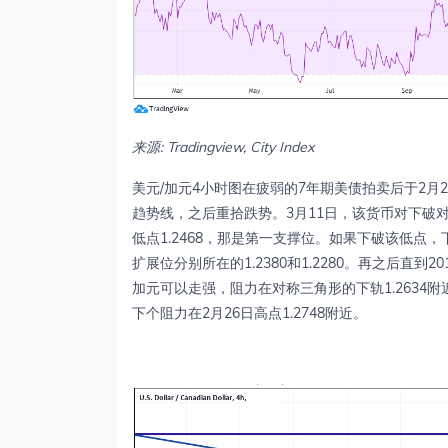
来源: Tradingview, City Index
美元/加元4小时图在疲弱的7年期美债拍卖后于2月2
趋势线，之后重拾跌势。3月11日，该货币对下破
低点1.2468，那是第一支撑位。如果下破该低点，下档
扩展位分别所在的1.2380和1.2280。再之后直到
加元可以走强，阻力在对称三角形的下轨1.2634附近
下个阻力在2月26日高点1.2748附近。