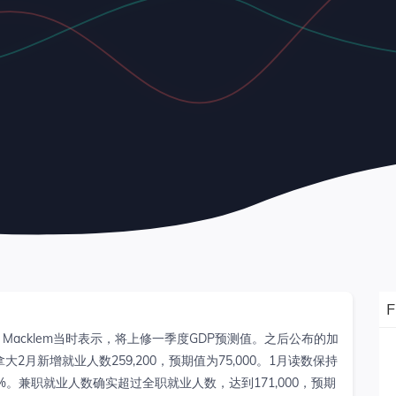
 Macklem当时表示，将上修一季度GDP预测值。之后公布的加
月新增就业人数259,200，预期值为75,000。1月读数保持
.2%。兼职就业人数确实超过全职就业人数，达到171,000，预期