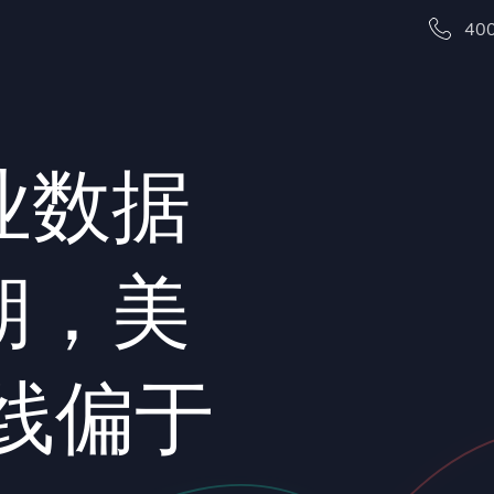
40
业数据
期，美
线偏于