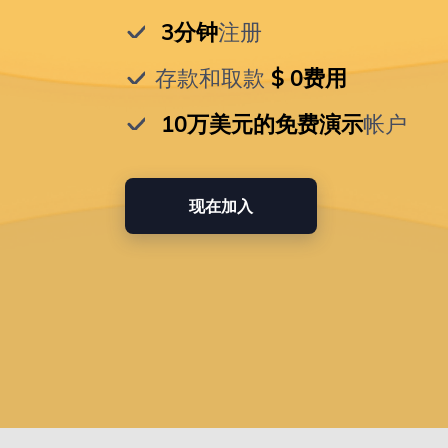
 3分钟
注册
存款和取款
 $ 0费用
 10万美元的免费演示
帐户
现在加入