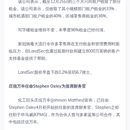
该公司表示，截至12月25日的三个月只向租户收取了部分
租金。该公司表示，仅收取了其小规模部门租户租金的33%，
城市机遇部门租户租金的40%，区域零售商租金的36%。
写字楼租金维持不变，本季度96%租金已经付清。
新冠病毒大流行令许多零售商在支付租金和管理费用时面
临压力，但LandSec也通过延期付款和建立8000万英镑的客户
支持基金提供了帮助。
LandSec股价早盘下跌0.2%至656.7便士。
庄信万丰任命
Stephen Oxley
为首席财务官
化工巨头庄信万丰(Johnson Matthey)宣布，已任命
Stephen Oxley4月初开始担任新的首席财务官。Stephen之前
任职于毕马威(KPMG)，作为合伙人曾与多家蓝筹公司合作，其
中包括庄信万丰。