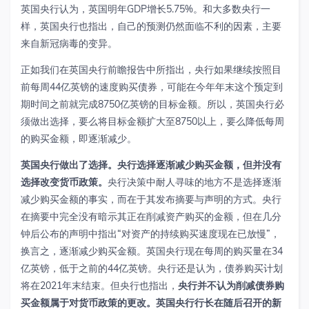
英国央行认为，英国明年GDP增长5.75%。和大多数央行一
样，英国央行也指出，自己的预测仍然面临不利的因素，主要
来自新冠病毒的变异。
正如我们在英国央行前瞻报告中所指出，央行如果继续按照目
前每周44亿英镑的速度购买债券，可能在今年年末这个预定到
期时间之前就完成8750亿英镑的目标金额。所以，英国央行必
须做出选择，要么将目标金额扩大至8750以上，要么降低每周
的购买金额，即逐渐减少。
英国央行做出了选择。央行选择逐渐减少购买金额，但并没有
选择改变货币政策。
央行决策中耐人寻味的地方不是选择逐渐
减少购买金额的事实，而在于其发布摘要与声明的方式。央行
在摘要中完全没有暗示其正在削减资产购买的金额，但在几分
钟后公布的声明中指出“对资产的持续购买速度现在已放慢”，
换言之，逐渐减少购买金额。英国央行现在每周的购买量在34
亿英镑，低于之前的44亿英镑。央行还是认为，债券购买计划
将在2021年末结束。但央行也指出，
央行并不认为削减债券购
买金额属于对货币政策的更改。英国央行行长在随后召开的新