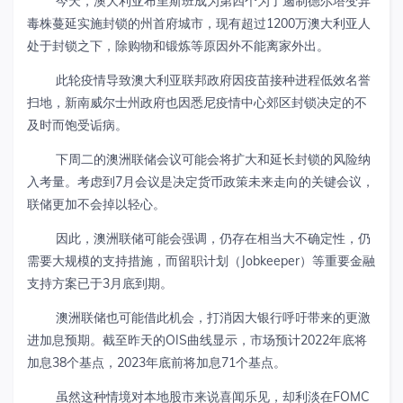
今天，澳大利亚布里斯班成为第四个为了遏制德尔塔变异
毒株蔓延实施封锁的州首府城市，现有超过1200万澳大利亚人
处于封锁之下，除购物和锻炼等原因外不能离家外出。
此轮疫情导致澳大利亚联邦政府因疫苗接种进程低效名誉
扫地，新南威尔士州政府也因悉尼疫情中心郊区封锁决定的不
及时而饱受诟病。
下周二的澳洲联储会议可能会将扩大和延长封锁的风险纳
入考量。考虑到7月会议是决定货币政策未来走向的关键会议，
联储更加不会掉以轻心。
因此，澳洲联储可能会强调，仍存在相当大不确定性，仍
需要大规模的支持措施，而留职计划（Jobkeeper）等重要金融
支持方案已于3月底到期。
澳洲联储也可能借此机会，打消因大银行呼吁带来的更激
进加息预期。截至昨天的OIS曲线显示，市场预计2022年底将
加息38个基点，2023年底前将加息71个基点。
虽然这种情境对本地股市来说喜闻乐见，却利淡在FOMC