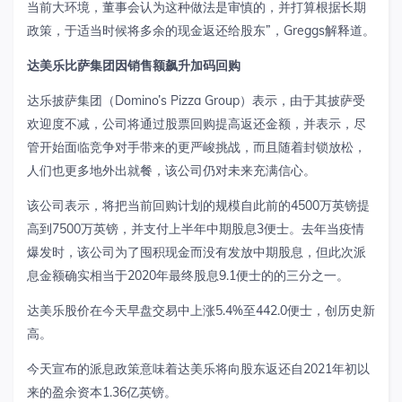
当前大环境，董事会认为这种做法是审慎的，并打算根据长期
政策，于适当时候将多余的现金返还给股东”，Greggs解释道。
达美乐比萨集团因销售额飙升加码回购
达乐披萨集团（Domino’s Pizza Group）表示，由于其披萨受
欢迎度不减，公司将通过股票回购提高返还金额，并表示，尽
管开始面临竞争对手带来的更严峻挑战，而且随着封锁放松，
人们也更多地外出就餐，该公司仍对未来充满信心。
该公司表示，将把当前回购计划的规模自此前的4500万英镑提
高到7500万英镑，并支付上半年中期股息3便士。去年当疫情
爆发时，该公司为了囤积现金而没有发放中期股息，但此次派
息金额确实相当于2020年最终股息9.1便士的的三分之一。
达美乐股价在今天早盘交易中上涨5.4%至442.0便士，创历史新
高。
今天宣布的派息政策意味着达美乐将向股东返还自2021年初以
来的盈余资本1.36亿英镑。