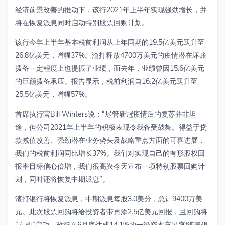
经济前景改善的推动下，该行2021年上半年实现强劲增长，并
将在恢复派息同时启动特别股票回购计划。
该行今年上半年基本税前利润从上年同期的19.5亿美元跃升至
26.8亿美元，增幅37%。渣打释放4700万美元的疫情潜在坏账
拨备一定程度上也提振了业绩，而去年，业绩曾因15.6亿美元
的巨额拨备承压。报告显示，税前利润自16.2亿美元跃升至
25.5亿美元，增幅57%。
首席执行官Bill Winters说：“尽管新冠疫情后的复苏并非坦
途，但公司2021年上半年的积极表现令我备受鼓舞。得益于贷
款减值改善、强劲潜在业务势头及战略重点方面的可喜进展，
我们的税前利润同比增长37%。我们对实现自己的有形股权回
报率目标信心倍增，我们很高兴今天宣布一项特别股票回购计
划，同时还将恢复中期派息”。
渣打银行将恢复派息，中期派息每股3.0美分，总计9400万美
元。此次股票回购将给投资者带再添2.5亿美元回报，且回购将
“立即”启动。改行在6月底达成14.1%的一级资本充足率(衡量银