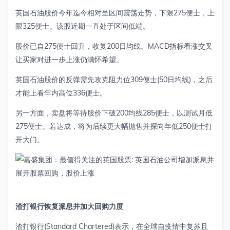
英国石油股价今年迄今相对呈区间震荡走势，下限275便士，上
限325便士。该股近期一直处于区间低端。
股价已自275便士回升，收复200日均线。MACD指标看涨交叉
让买家对进一步上涨仍满怀希望。
英国石油股价的反弹需先攻克阻力位309便士(50日均线)，之后
才能上看年内高位336便士。
另一方面，卖盘将等待股价下破200均线285便士，以测试月低
275便士。若达成，将为后续更大幅抛售并探向年低250便士打
开大门。
渣打银行恢复派息并加大回购力度
渣打银行(Standard Chartered)表示，在全球自疫情中复苏且