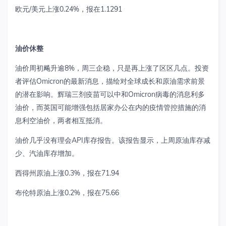
欧元
/
美元上涨
0.24%
，报在
1.1291
油价休整
油价周初飚升逾
8%
，周三企稳，只是再上涨了区区几点。投资
者评估
Omicron
的最新消息，描绘对全球成长和原油需求前景
的潜在影响。辉瑞三剂疫苗可以中和
Omicron
病毒的消息利多
油价，而英国可能增强包括居家办公在内的疫情管控措施的消
息利空油价，两者相互抵消。
油价几乎没有理会
API
库存报告。该报告显示，上周原油库存减
少、汽油库存增加。
西得州原油上涨
0.3%
，报在
71.94
布伦特原油上涨
0.2%
，报在
75.66