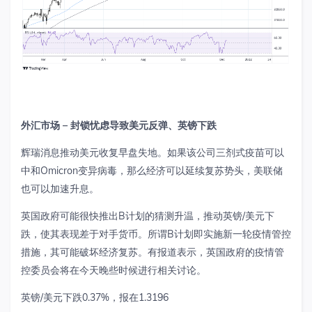
外汇市场
–
封锁忧虑导致美元反弹、英镑下跌
辉瑞消息推动美元收复早盘失地。如果该公司三剂式疫苗可以
中和
Omicron
变异病毒，那么经济可以延续复苏势头，美联储
也可以加速升息。
英国政府可能很快推出
B
计划的猜测升温，推动英镑
/
美元下
跌，使其表现差于对手货币。所谓
B
计划即实施新一轮疫情管控
措施，其可能破坏经济复苏。有报道表示，英国政府的疫情管
控委员会将在今天晚些时候进行相关讨论。
英镑
/
美元下跌
0.37%
，报在
1.3196