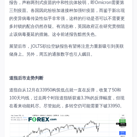
报告，声称两剂式疫苗的中和性抗体较弱，即
Omicron
需要第
三剂疫苗。各国因此纷纷加速接种加强针疫苗，而鉴于新出现
的变异病毒传染性似乎非常强，这样的行动是否可以不需要更
多封锁的配合仍然存疑。有消息称，英国政府正在研究贯彻阻
止该病毒蔓延的措施。这令前述报告黯然失色。
展望后市，
JOLTS
职位空缺报告有望将注意力重新吸引到美联
储身上。另外，周五的通胀数字也引人瞩目。
道指后市走势判断
道指自从
12
月在
33950
构筑低点就一直在反弹，收复了
50
和
100
天均线，过去两个时段道指斩获逾
3.3%
的反弹幅度，但现
在看来动能耗尽。尽管如此，多转空仍可能需要下破
33950
。