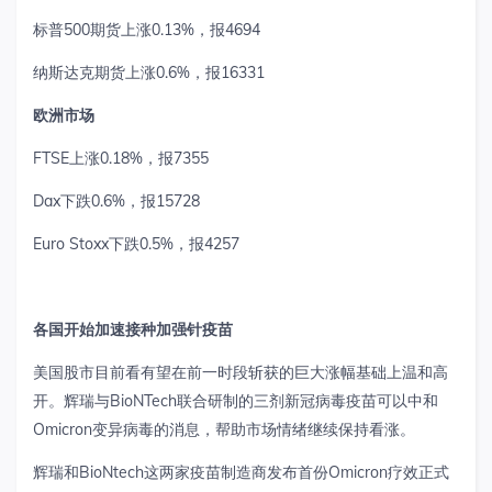
标普
500
期货上涨
0.13%
，报
4694
纳斯达克期货上涨
0.6%
，报
16331
欧洲市场
FTSE
上涨
0.18%
，报
7355
Dax
下跌
0.6%
，报
15728
Euro Stoxx
下跌
0.5%
，报
4257
各国开始加速接种加强针疫苗
美国股市目前看有望在前一时段斩获的巨大涨幅基础上温和高
开。辉瑞与
BioNTech
联合研制的三剂新冠病毒疫苗可以中和
Omicron
变异病毒的消息，帮助市场情绪继续保持看涨。
辉瑞和
BioNtech
这两家疫苗制造商发布首份
Omicron
疗效正式