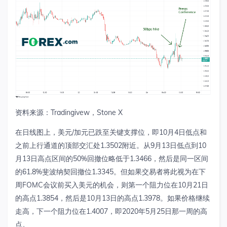
资料来源：
Tradingivew
，
Stone X
在日线图上，美元
/
加元已跌至关键支撑位，即
10
月
4
日低点和
之前上行通道的顶部交汇处
1.3502
附近。从
9
月
13
日低点到
10
月
13
日高点区间的
50%
回撤位略低于
1.3466
，然后是同一区间
的
61.8%
斐波纳契回撤位
1.3345
。但如果交易者将此视为在下
周
FOMC
会议前买入美元的机会，则第一个阻力位在
10
月
21
日
的高点
1.3854
，然后是
10
月
13
日的高点
1.3978
。如果价格继续
走高，下一个阻力位在
1.4007
，即
2020
年
5
月
25
日那一周的高
点。