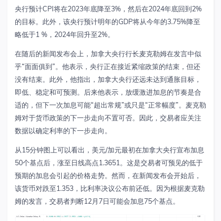
央行预计
CPI
将在
2023
年底降至
3%
，然后在
2024
年底回到
2%
的目标。此外，该央行预计明年的
GDP
将从今年的
3.75%
降至
略低于
1 %
，
2024
年回升至
2%
。
在随后的新闻发布会上，加拿大央行行长麦克勒姆在发言中似
乎
“
面面俱到
”
。他表示，央行正在接近紧缩政策的结束，但还
没有结束。此外，他指出，加拿大央行还远未达到通胀目标，
即低、稳定和可预测。后来他表示，放缓激进加息的节奏是合
适的，但下一次加息可能
“
超出常规
”
或只是
“
正常幅度
”
。麦克勒
姆对于货币政策的下一步走向不置可否。因此，交易者应关注
数据以确定利率的下一步走向。
从
15
分钟图上可以看出，美元
/
加元最初在加拿大央行宣布加息
50
个基点后，涨至日线高点
1.3651
。这是交易者可预见的低于
预期的加息会引起的价格走势。然而，在新闻发布会开始后，
该货币对跌至
1.353
，比利率决议公布前还低。因为根据麦克勒
姆的发言，交易者判断
12
月
7
日可能会加息
75
个基点。