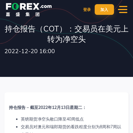
登录
加入
持仓报告（COT）：交易员在美元上
转为净空头
2022-12-20 16:00
持仓报告
–
截至
2022
年
12
月
1
3
日星期二：
英镑期货净空头敞口降至
40
周低点
交易员对澳元和瑞郎期货的看跌程度分别为
8
周和
7
周以