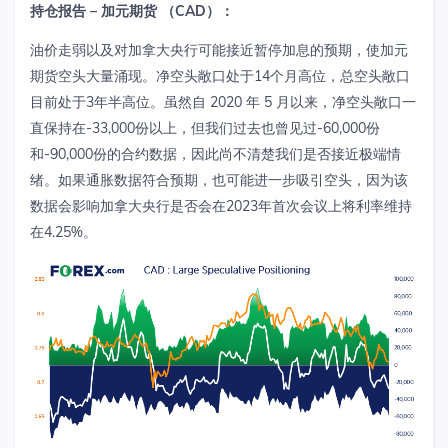
持仓报告
–
加元期货
（
CAD
）：
油价走弱以及对加拿大央行可能接近暂停加息的预期，使加元
期货空头大量涌现。净空头敞口处于
14
个月高位，总空头敞口
目前处于
3
年半高位。虽然自
2020
年
5
月以来，净空头敞口一
直保持在
-33
,000
份
以上，但我们过去也曾见过
-60
,000
份
和
-90,000
份的合约数据，因此尚不清楚我们是否接近极端情
绪。如果通胀数据符合预期，也可能进一步吸引空头，因为该
数据会影响加拿大央行是否会在
2023
年首次会议上将利率维持
在
4.25%
。