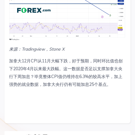
来源：
Tradingview
，
Stone X
加拿大
12
月
CPI
从
11
月大幅下跌，好于预期，同时环比值也创
下
2020
年
4
月以来最大跌幅。这一数据是否足以支撑加拿大央
行下周加息？毕竟整体
CPI
值仍维持在
6.3%
的较高水平，加上
强势的就业数据，加拿大央行仍有可能加息
25
个基点。