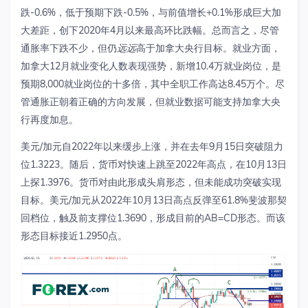
跌
-
0.6%
，
低于预期下跌
-
0.5%
，
与前值增长
+
0.1%
形成巨大
加
大差距，创下
2020
年
4
月以来最高环比跌幅。总而言之，尽管
通胀率下跌不少，但仍
远远
高于加拿大央行目标。就业方面，
加拿大
12
月就业变化人数表现强势，新增
10.4
万就业岗位，是
预期
8,000
就业岗位的十多倍，其中全职工作高达
8.45
万个。尽
管通胀正朝着正确的方向发展，但就业数据可能支持加拿大央
行再度加息。
美元
/
加元自
2022
年以来缓步上涨，并在去年
9
月
15
日突破阻力
位
1.3223
。随后，货币对快速上跳至
2022
年高点，在
10
月
13
日
上探
1.3976
。货币对由此形成头肩形态，但未能成功突破实现
目标。美元
/
加元从
2022
年
10
月
13
日高点反弹至
61.8%
斐波那契
回档位，触及前支撑位
1.3690
，形成目前的
AB=CD
形态。而该
形态目标接近
1.2950
点。