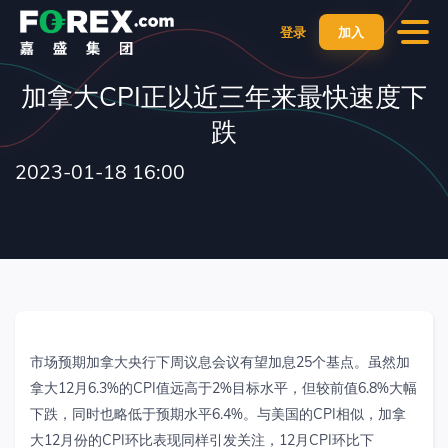
登录
加入
加拿大CPI正以近三年来最快速度下
跌
2023-01-18 16:00
市场预期加拿大央行下周议息会议有望加息
25
个基点。虽然加
拿大
12
月
6.3%
的
CPI
值远高于
2%
目标水平，但较前值
6.8%
大幅
下跌，同时也略低于预期水平
6.4%
。
与
美国
的
CPI
相似
，加拿
大
12
月份的
CPI
环比
表现同样引发
关注
，
12
月
CPI
环比下