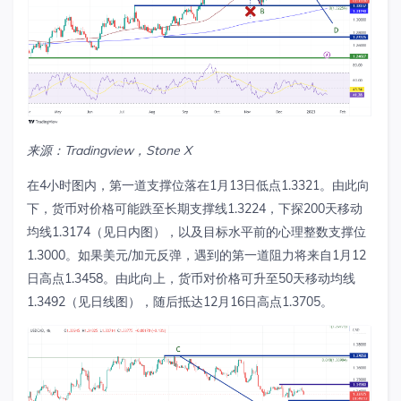
来源：
Tradingview
，
Stone X
在
4
小时图内，第一
道
支撑位落在
1
月
13
日低点
1.3321
。由此向
下，货币对价格可能跌至长期支撑线
1.3224
，下探
200
天移动
均线
1.3174
（见日内图），以及目标水平前的心理整数支撑位
1.3000
。如果美元
/
加元反弹，遇到的第一道阻力将来自
1
月
12
日高点
1.3458
。由此向上，货币对价格可升至
50
天移动均线
1.3492
（见日线图），随后抵达
12
月
16
日高点
1.3705
。