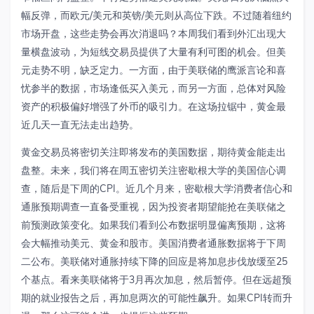
幅反弹，而欧元
/
美元和英镑
/
美元则从高位下跌。不过随着纽约
市场开盘，这些走势会再次消退吗？本周我们看到外汇出现大
量横盘波动，为短线交易员提供了大量有利可图的机会。但美
元走势不明，缺乏定力。一方面，由于美联储的鹰派言论和喜
忧参半的数据，市场逢低买入美元，而另一方面，总体对风险
资产的积极偏好增强了外币的吸引力。在这场拉锯中，黄金最
近几天一直无法走出趋势。
黄金交易员将密切关注即将发布的美国数据，期待黄金能走出
盘整。未来，我们将在周五密切关注密歇根大学的美国信心调
查，随后是下周的
CPI
。近几个月来，密歇根大学消费者信心和
通胀预期调查一直备受重视，因为投资者期望能抢在美联储之
前预测政策变化。如果我们看到公布数据明显偏离预期，这将
会大幅推动美元、黄金和股市。美国消费者通胀数据将于下周
二公布。美联储对通胀持续下降的回应是将加息步伐放缓至
25
个基点。看来美联储将于
3
月再次加息，然后暂停。但在远超预
期的就业报告之后，再加息两次的可能性飙升。如果
CPI
转而升