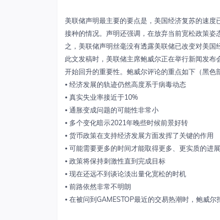
美联储声明最主要的要点是，美国经济复苏的速度
接种的情况。声明还强调，在放弃当前宽松政策姿态
之，美联储声明丝毫没有透露美联储已改变对美国
此文发稿时，美联储主席鲍威尔正在举行新闻发布
开始回升的重要性。鲍威尔评论的重点如下（黑色
⦁ 经济发展的轨迹仍然高度系于病毒动态
⦁ 真实失业率接近于10%
⦁ 通胀变成问题的可能性非常小
⦁ 多个变化暗示2021年晚些时候前景好转
⦁ 货币政策在支持经济发展方面发挥了关键的作用
⦁ 可能需要更多的时间才能取得更多、更实质的进
⦁ 政策将保持刺激性直到完成目标
⦁ 现在还远不到谈论淡出量化宽松的时机
⦁ 前路依然非常不明朗
⦁ 在被问到GAMESTOP最近的交易热潮时，鲍威