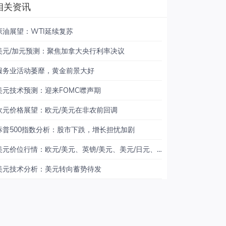
相关资讯
原油展望：WTI延续复苏
美元/加元预测：聚焦加拿大央行利率决议
服务业活动萎靡，黄金前景大好
美元技术预测：迎来FOMC噤声期
欧元价格展望：欧元/美元在非农前回调
标普500指数分析：股市下跌，增长担忧加剧
美元价位行情：欧元/美元、英镑/美元、美元/日元、美元/加元、黄金
美元技术分析：美元转向蓄势待发