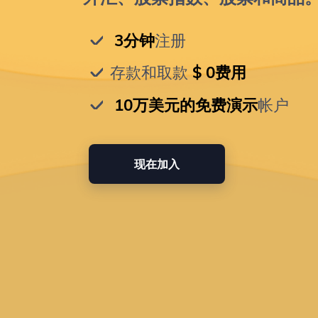
 3分钟
注册
存款和取款
 $ 0费用
 10万美元的免费演示
帐户
现在加入