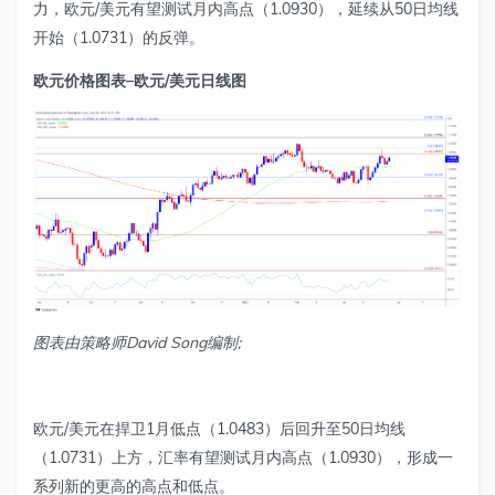
力，欧元
/
美元有望测试月内高点（
1.0930
），延续从
50
日均线
开始（
1.0731
）的反弹。
欧元价格图表
–
欧元
/
美元日线图
图表由策略师
David
Song
编制
;
欧元
/
美元在捍卫
1
月低点（
1.0483
）后回升至
50
日均线
（
1.0731
）上方，汇率有望测试月内高点（
1.0930
），形成一
系列新的更高的高点和低点。