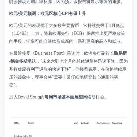
能会推动近期汇率反弹，因为预计该报告将显示难缠的通胀。
欧元
/
美元预测：欧元区核心
CPI
有望上升
欧元
/
美元的表现优于大多数主要货币，它持续交投于
1
月低点
（
1.0483
）上方，随着欧洲央行（
ECB
）保留推出更严格政策
的手段，汇率可能会继续形成新的一系列更高的高点和低点。
在最近接受《
Business Post
》采访时，欧洲央行副行长
路易斯
·
德金多斯
承认
，
“
未来
六到七个月的总体通胀将迅速下降，因为
基数效应有利于通胀的快速下降
”
，但接着表示，在价格持续承
压的迹象中，理事会将
“
需要非常仔细地研究核心通胀的演
变
”
。
加入
David
Song
的
每周市场基本面展望
网络研讨会。