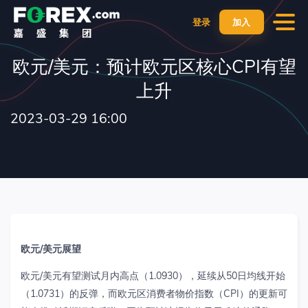
登录
加入
欧元/美元：预计欧元区核心CPI有望
上升
2023-03-29 16:00
欧元
/
美元展望
欧元
/
美元有望测试月内高点（
1.0930
），延续从
50
日均线开始
（
1.0731
）的反弹，而欧元区消费者物价指数（
CPI
）的更新可