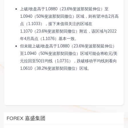
上破
/
收盘高于
1.0880
（
23.6%
斐波那契延伸位）至
1.0940
（
50%
斐波那契回撤位）区域，则有望冲击
2
月高
点（
1.1033
），接下来值得关注的区域在
1.1070
（
23.6%
斐波那契回撤位）附近，该区域与
2022
年
4
月高点（
1.1076
）基本一致。
但未能上破
/
收盘高于
1.0880
（
23.6%
斐波那契延伸位）
至
1.0940
（
50%
斐波那契回撤位）区域可能会将欧元
/
美
元拉回至
50
日均线（
1.0731
），跌破移动平均线则看向
1.0610
（
38.2%
斐波那契回撤位）区域。
FOREX 嘉盛集团