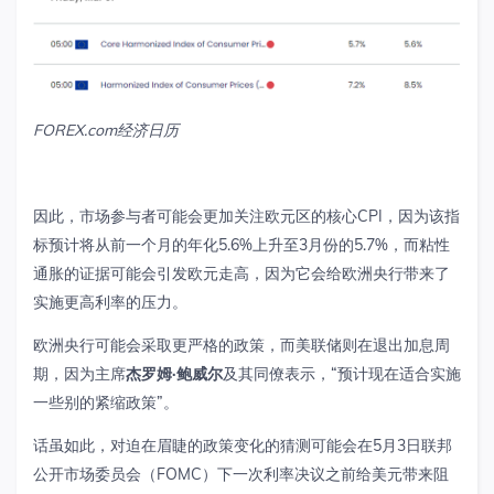
FOREX.com
经济日历
因此，市场参与者可能会更加关注欧元区的核心
CPI
，因为该指
标预计将从前一个月的年化
5.6%
上升至
3
月份的
5.7%
，而粘性
通胀的证据可能会引发欧元走高，因为它会给欧洲央行带来了
实施更高利率的压力。
欧洲央行可能会采取更严格的政策，而美联储则在退出加息周
期，因为主席
杰罗姆
·
鲍威尔
及其同僚
表示，
“
预计现在适合实施
一些别的紧缩政策
”
。
话虽如此，对迫在眉睫的政策变化的猜测可能会在
5
月
3
日联邦
公开市场委员会（
FOMC
）下一次利率决议之前给美元带来阻