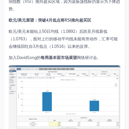
弱指数（
RSI
）推向超买区域，因为该振荡指标仍显示为下降趋
势。
欧元
/
美元展望：突破
4
月低点将
RSI
推向超买区
欧元
/
美元未能站上
50
日均线（
1.0892
）后跌至月线新低
（
1.0763
），面对上行的移动平均线未能有所动作，汇率可能
会继续回吐自
3
月低点（
1.0516
）以来的反弹。
加入
DavidSong
的
每周基本面市场展望
网络研讨会。