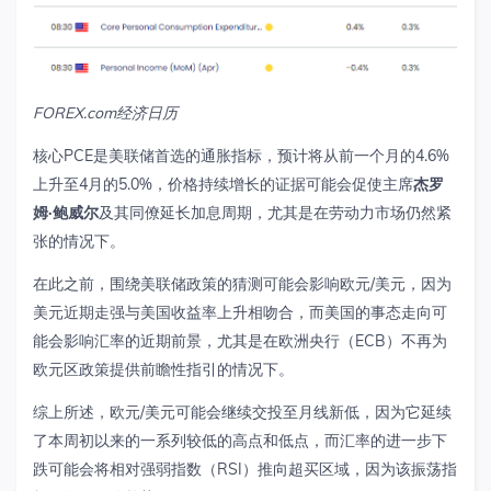
FOREX.com
经济日历
核心
PCE
是美联储首选的通胀指标，预计将从前一个月的
4.6%
上升至
4
月的
5.0%
，价格持续增长的证据可能会促使主席
杰罗
姆·鲍威尔
及其同僚延长加息周期，尤其是在劳动力市场仍然紧
张的情况下。
在此之前，围绕美联储政策的猜测可能会影响欧元
/
美元，因为
美元近期走强与美国收益率上升相吻合，而美国的事态走向可
能会影响汇率的近期前景，尤其是在欧洲央行（
ECB
）不再为
欧元区政策提供前瞻性指引的情况下。
综上所述，欧元
/
美元可能会继续交投至月线新低，因为它延续
了本周初以来的一系列较低的高点和低点，而汇率的进一步下
跌可能会将相对强弱指数（
RSI
）推向超买区域，因为该振荡指