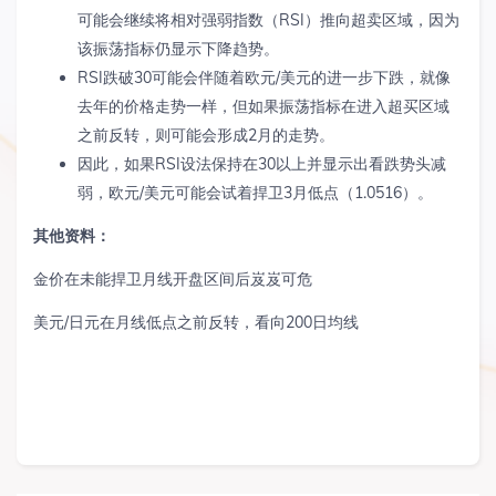
可能会继续将相对强弱指数（
RSI
）推向超卖区域，因为
该振荡指标仍显示下降趋势。
RSI
跌破
30
可能会伴随着欧元
/
美元的进一步下跌，就像
去年的价格走势一样，但如果振荡指标在进入超买区域
之前反转，则可能会形成
2
月的走势。
因此，如果
RSI
设法保持在
30
以上并显示出看跌势头减
弱，欧元
/
美元可能会试着捍卫
3
月低点（
1.0516
）。
其他资料：
金价在未能捍卫月线开盘区间后岌岌可危
美元
/
日元在月线低点之前反转，看向
200
日均线