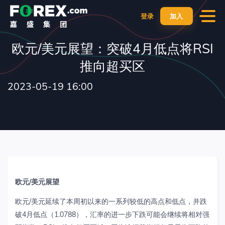
登录
加入
欧元/美元展望：突破4月低点将RSI
推向超买区
2023-05-19 16:00
欧元
/
美元展望
欧元
/
美元延续了本周初以来的一系列较低的高点和低点，并跌
破
4
月低点（
1.0788
），汇率的进一步下跌可能会继续将相对强