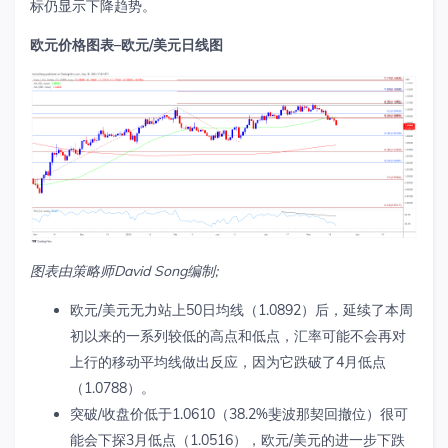
标仍显示下降趋势。
欧元价格图表
–
欧元
/
美元日线图
图表由策略师
David
Song
编制
;
欧元
/
美元无力站上
50
日均线（
1.0892
）后，延续了本周
初以来的一系列较低的高点和低点，汇率可能不会再对
上行的移动平均线做出反应，因为它跌破了
4
月低点
（
1.0788
）。
突破
/
收盘价低于
1.0610
（
38.2%
斐波那契回撤位）很可
能会下探
3
月低点（
1.0516
），欧元
/
美元的进一步下跌