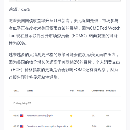
来源：
CME
随着美国国债收益率升至月线新高，美元近期走强，市场参与
者似乎正在改变对美国货币政策的展望，因为
CME
Fed
Watch
Tool
现在显示联邦公开市场委员会（
FOMC
）转向观望的可能
性为
60%
。
越来越多的人猜测更严格的政策可能会使欧元
/
美元面临压力，
因为美国的物价增长仍远高于美联储
2%
的目标，个人消费支出
（
PCE
）价格指数的更新是否会影响
FOMC
还有待观察，因为
该报告预计将显示粘性通胀。